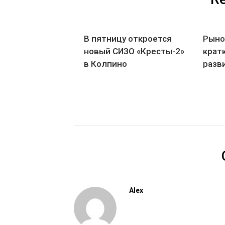
В пятницу откроется
Рыно
новый СИЗО «Кресты-2»
крат
в Колпино
разв
Alex