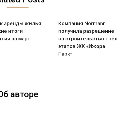
к аренды жилья:
Компания Normann
кие итоги
получила разрешение
ития за март
на строительство трех
этапов ЖК «Ижора
Парк»
Об авторе