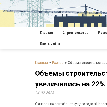
Перейти
к
содержимому
Главная
Строительство
Ремо
Карта сайта
Главная
Разное
Объемы строительства 
Объемы строительст
увеличились на 22%
24.02.2023
С января по сентябрь текущего года в Ново