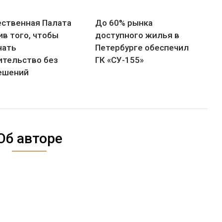
ственная Палата
До 60% рынка
ив того, чтобы
доступного жилья в
нать
Петербурге обеспечил
ительство без
ГК «СУ-155»
ешений
Об авторе