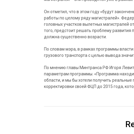
Он отметил, что в этом году «будут законч
работы по целому ряду магистралей». Феде
головных участков вылетных магистралей о
того, предстоит решать проблему развития
должна существенно возрасти.
По словам мэра, в рамках программы власт
грузового транспорта с целью вывода значи
По мнению главы Минтранса РФ Игоря Левит
параметрам программы. «Программа находит
области, и мы бы хотели получить реальные
корректировки своей ФЦП до 2015 года, кото
Re