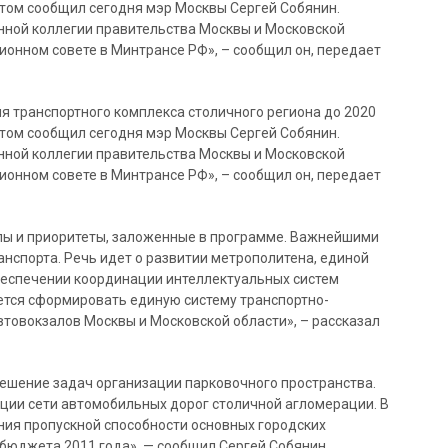
 этом сообщил сегодня мэр Москвы Сергей Собянин.
ной коллегии правительства Москвы и Московской
ионном совете в Минтрансе РФ», – сообщил он, передает
я транспортного комплекса столичного региона до 2020
 этом сообщил сегодня мэр Москвы Сергей Собянин.
ной коллегии правительства Москвы и Московской
ионном совете в Минтрансе РФ», – сообщил он, передает
пы и приоритеты, заложенные в программе. Важнейшими
анспорта. Речь идет о развитии метрополитена, единой
беспечении координации интеллектуальных систем
тся сформировать единую систему транспортно-
товокзалов Москвы и Московской области», – рассказал
 решение задач организации парковочного пространства.
ции сети автомобильных дорог столичной агломерации. В
ия пропускной способности основных городских
 бюджета 2011 года», — сообщил Сергей Собянин.