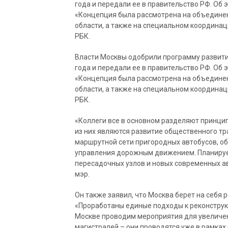
года и передали ее в правительство РФ. Об
«Концепция была рассмотрена на объединен
области, а также на специальном координац
РБК.
Власти Москвы одобрили программу развити
года и передали ее в правительство РФ. Об
«Концепция была рассмотрена на объединен
области, а также на специальном координац
РБК.
«Коллеги все в основном разделяют принци
из них являются развитие общественного тр
маршрутной сети пригородных автобусов, о
управления дорожным движением. Планируе
пересадочных узлов и новых современных ав
мэр.
Он также заявил, что Москва берет на себя
«Проработаны единые подходы к реконструк
Москве проводим мероприятия для увеличен
магистралей – они проводятся уже в рамках