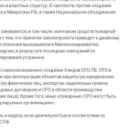
но и властных структур. В частности, против создания
я и Минрегион РФ, а также Национальное объединение
 занимаются, в том числе, монтажом средств пожарной
 с тем, что принятие законопроекта приведет к двойному
же опасения высказывали в Минэкономразвития,
ладчик, в результате последних совещаний по
лирования устранена.
 с законом возможно создание 3 видов СРО-ПБ: СРО в
и при эксплуатации объектов защиты (из юридических
 (из физических лиц, экспертов, наделенных правом
удовых договоров) и СРО в области производства
ие лица). Кроме того, иные «пожарные» СРО могут быть
гулируемых организациях».
ь и надзор за их деятельностью в соответствии со
С РФ.