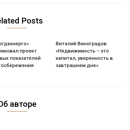
lated Posts
огдаэнерго»
Виталий Виноградов:
ликовал проект
«Недвижимость – это
вых показателей
капитал, уверенность в
госбережения
завтрашнем дне»
Об авторе