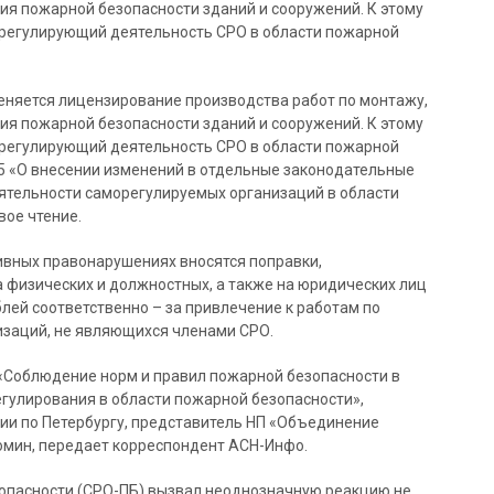
ия пожарной безопасности зданий и сооружений. К этому
 регулирующий деятельность СРО в области пожарной
тменяется лицензирование производства работ по монтажу,
ия пожарной безопасности зданий и сооружений. К этому
 регулирующий деятельность СРО в области пожарной
-5 «О внесении изменений в отдельные законодательные
ятельности саморегулируемых организаций в области
вое чтение.
вных правонарушениях вносятся поправки,
физических и должностных, а также на юридических лиц
рублей соответственно – за привлечение к работам по
заций, не являющихся членами СРО.
 «Соблюдение норм и правил пожарной безопасности в
гулирования в области пожарной безопасности»,
ии по Петербургу, представитель НП «Объединение
омин, передает корреспондент АСН-Инфо.
зопасности (СРО-ПБ) вызвал неоднозначную реакцию не