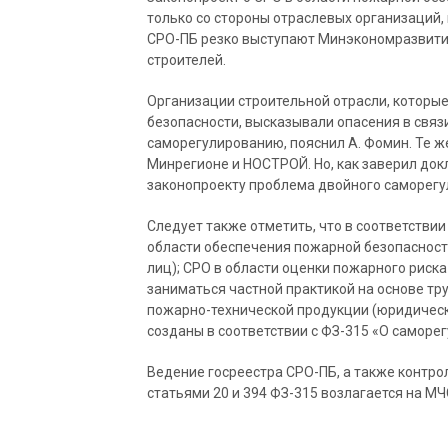
только со стороны отраслевых организаций, 
СРО-ПБ резко выступают Минэкономразвити
строителей.
Организации строительной отрасли, которые
безопасности, высказывали опасения в связи
саморегулированию, пояснил А. Фомин. Те 
Минрегионе и НОСТРОЙ. Но, как заверил док
законопроекту проблема двойного саморегу
Следует также отметить, что в соответствии
области обеспечения пожарной безопасност
лиц); СРО в области оценки пожарного риска
заниматься частной практикой на основе тр
пожарно-технической продукции (юридическ
созданы в соответствии с ФЗ-315 «О саморе
Ведение госреестра СРО-ПБ, а также контрол
статьями 20 и 394 ФЗ-315 возлагается на МЧ