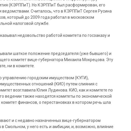
вития (КЭРППиТ). Но КЭРППиТ был расформирован, его
ведомствами. Считалось, что в КЭРППиТ Сергея Русина
ов, который до 2009 года работал в московском
альной налоговой службе.
казывал недовольство работой комитета по госзаказу и
вязывали шаткое положение председателя (уже бывшего) и
щего комитет вице-губернатора Михаила Мокрецова. Эту
е, ни в комитете.
по управлению городским имуществом (КУГИ),
имущественных отношений (КИО) путем слияния с
митет возглавила Юлия Лудинова. КИО, как и комитете по
его ведении также находятся комитеты по экономической
 комитет финансов, о перестановках в котором речь шла
ывают и с недавно назначенных вице-губернатором
 в Смольном, у него есть и амбиции, и, возможно, влияние