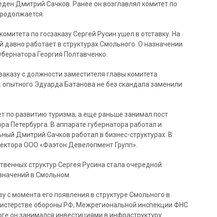
ден Дмитрий Сачков. Ранее он возглавлял комитет по
продолжается.
 комитета по госзаказу Сергей Русин ушел в отставку. На
й давно работает в структурах Смольного. О назначении
убернатора Георгия Полтавченко.
заказу с должности заместителя главы комитета
: опытного Эдуарда Батанова не без скандала заменили
т по развитию туризма, а еще раньше занимал пост
ра Петербурга. В аппарате губернатора работал и
ный Дмитрий Сачков работал в бизнес-структурах. В
ректора ООО «Фаэтон Девелопмент Групп».
твенных структур Сергея Русина стала очередной
значений в Смольном.
зу с момента его появления в структуре Смольного в
инистерстве обороны РФ, Межрегиональной инспекции ФНС
рге он занимался инвестициями в инфраструктуру