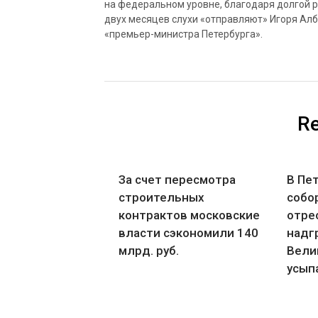
на федеральном уровне, благодаря долгой р
двух месяцев слухи «отправляют» Игоря Алб
«премьер-министра Петербурга».
Re
За счет пересмотра
В Пе
строительных
собо
контрактов московские
отре
власти сэкономили 140
надг
млрд. руб.
Вели
усып