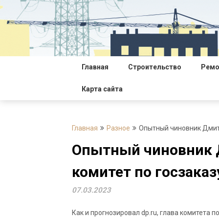
Перейти
к
содержимому
Главная
Строительство
Ремо
Карта сайта
Главная
Разное
Опытный чиновник Дмитр
Опытный чиновник 
комитет по госзаказ
07.03.2023
Как и прогнозировал dp.ru, глава комитета по