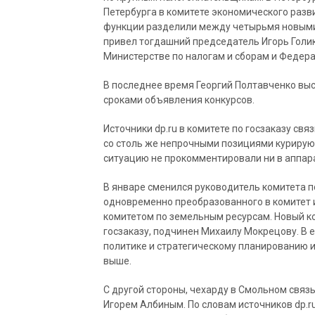
Петербурга в комитете экономического раз
функции разделили между четырьмя новыми 
привел тогдашний председатель Игорь Голик
Министерстве по налогам и сборам и Федер
В последнее время Георгий Полтавченко выс
сроками объявления конкурсов.
Источники dp.ru в комитете по госзаказу с
со столь же непрочными позициями курирую
ситуацию не прокомментировали ни в аппарат
В январе сменился руководитель комитета 
одновременно преобразованного в комитет 
комитетом по земельным ресурсам. Новый ко
госзаказу, подчинен Михаилу Мокрецову. В 
политике и стратегическому планированию и
выше.
С другой стороны, чехарду в Смольном связ
Игорем Албиным. По словам источников dp.ru