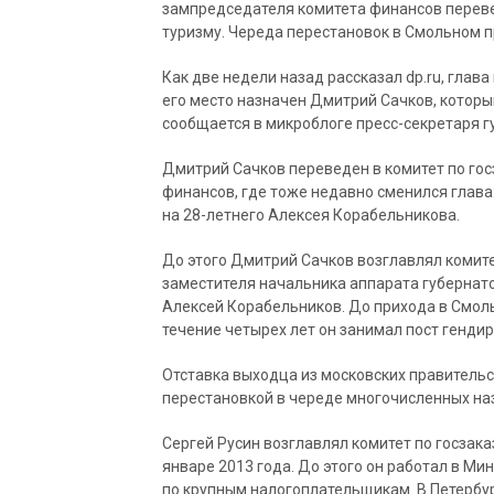
зампредседателя комитета финансов переве
туризму. Череда перестановок в Смольном 
Как две недели назад рассказал dp.ru, глава
его место назначен Дмитрий Сачков, которы
сообщается в микроблоге пресс-секретаря г
Дмитрий Сачков переведен в комитет по гос
финансов, где тоже недавно сменился глава
на 28-летнего Алексея Корабельникова.
До этого Дмитрий Сачков возглавлял комите
заместителя начальника аппарата губернато
Алексей Корабельников. До прихода в Смоль
течение четырех лет он занимал пост генди
Отставка выходца из московских правительс
перестановкой в череде многочисленных на
Сергей Русин возглавлял комитет по госзака
январе 2013 года. До этого он работал в М
по крупным налогоплательщикам. В Петербу