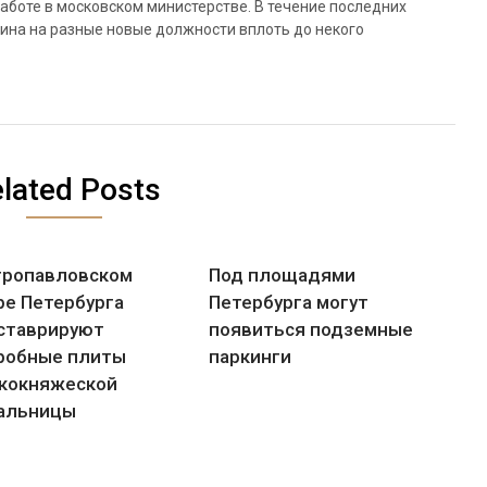
аботе в московском министерстве. В течение последних
ина на разные новые должности вплоть до некого
lated Posts
тропавловском
Под площадями
ре Петербурга
Петербурга могут
ставрируют
появиться подземные
робные плиты
паркинги
кокняжеской
альницы