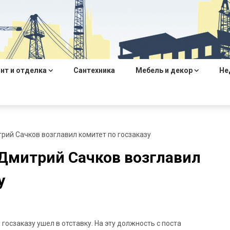
нт и отделка
Сантехника
Мебель и декор
Не
ий Сачков возглавил комитет по госзаказу
Дмитрий Сачков возглавил
у
 госзаказу ушел в отставку. На эту должность с поста