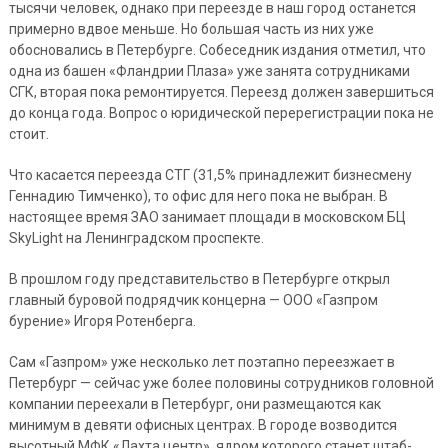
тысячи человек, однако при переезде в наш город останется
примерно вдвое меньше. Но большая часть из них уже
обосновались в Петербурге. Собеседник издания отметил, что
одна из башен «Фландрии Плаза» уже занята сотрудниками
СГК, вторая пока ремонтируется. Переезд должен завершиться
до конца года. Вопрос о юридической перерегистрации пока не
стоит.
Что касается переезда СТГ (31,5% принадлежит бизнесмену
Геннадию Тимченко), то офис для него пока не выбран. В
настоящее время ЗАО занимает площади в московском БЦ
SkyLight на Ленинградском проспекте.
В прошлом году представительство в Петербурге открыл
главный буровой подрядчик концерна — ООО «Газпром
бурение» Игоря Ротенберга.
Сам «Газпром» уже несколько лет поэтапно переезжает в
Петербург — сейчас уже более половины сотрудников головной
компании переехали в Петербург, они размещаются как
минимум в девяти офисных центрах. В городе возводится
высотный МФК «Лахта центр», ядром которого станет штаб-