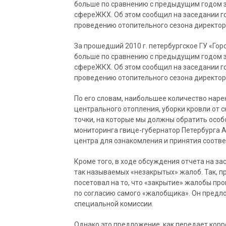
больше по сравнению с предыдущим годом з
сфереЖКХ. Об этом сообщил на заседании г
проведению отопительного сезона директо
За прошедший 2010 г. петербургское ГУ «Го
больше по сравнению с предыдущим годом з
сфереЖКХ. Об этом сообщил на заседании г
проведению отопительного сезона директо
По его словам, наибольшее количество наре
центрального отопления, уборки кровли от с
точки, на которые мы должны обратить особ
мониторинга гвице-губернатор Петербурга А
центра для ознакомления и принятия соотв
Кроме того, в ходе обсуждения отчета на з
так называемых «незакрытых» жалоб. Так, 
посетовал на то, что «закрытие» жалобы про
по согласию самого «жалобщика». Он предл
специальной комиссии.
Однако это предложение, как передает корр