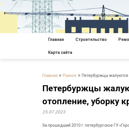
Перейти
к
содержимому
Главная
Строительство
Ремо
Карта сайта
Главная
Разное
Петербуржцы жалуются н
Петербуржцы жалуют
отопление, уборку к
25.07.2023
За прошедший 2010 г. петербургское ГУ «Го