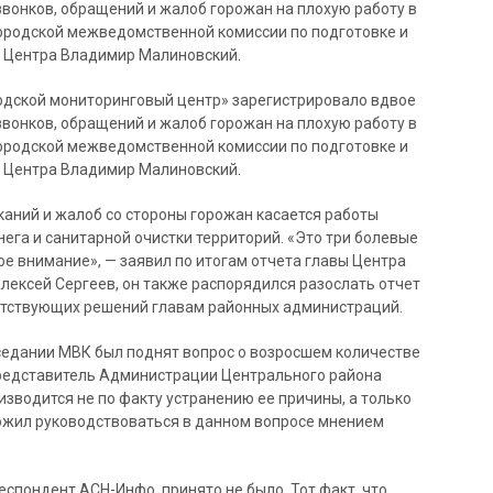
вонков, обращений и жалоб горожан на плохую работу в
ородской межведомственной комиссии по подготовке и
р Центра Владимир Малиновский.
родской мониторинговый центр» зарегистрировало вдвое
вонков, обращений и жалоб горожан на плохую работу в
ородской межведомственной комиссии по подготовке и
р Центра Владимир Малиновский.
каний и жалоб со стороны горожан касается работы
нега и санитарной очистки территорий. «Это три болевые
ое внимание», — заявил по итогам отчета главы Центра
лексей Сергеев, он также распорядился разослать отчет
етствующих решений главам районных администраций.
аседании МВК был поднят вопрос о возросшем количестве
представитель Администрации Центрального района
изводится не по факту устранению ее причины, а только
ожил руководствоваться в данном вопросе мнением
еспондент АСН-Инфо, принято не было. Тот факт, что