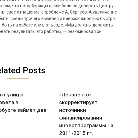
и тем, что петербуржцы стали больше доверять Центру
нил свое отношение к проблеме А. Сергеев. А увеличение
быть, среди прочего вызвано и невозможностью быстро
 быть на работе или в отъезде. «Мы должны дорожить
вать результаты его работы», — резюмировал он.
lated Posts
нт улицы
«Ленэнерго»
овета в
скорректирует
рбурге займет два
источники
финансирования
инвестпрограммы на
2011-2015 гг.