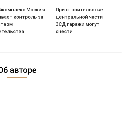
йкомплекс Москвы
При строительстве
ивает контроль за
центральной части
ством
ЗСД гаражи могут
ительства
снести
Об авторе