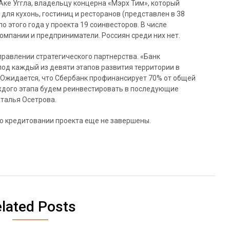
ке Уггла, владельцу концерна «Мэрх Тим», который
ля кухонь, гостиниц и ресторанов (представлен в 38
ло этого года у проекта 19 соинвесторов. В числе
омпании и предприниматели. Россиян среди них нет.
аправлении стратегического партнерства. «Банк
од каждый из девяти этапов развития территории в
 Ожидается, что Сбербанк профинансирует 70% от общей
аждого этапа будем реинвестировать в последующие
аталья Осетрова.
 о кредитовании проекта еще не завершены.
lated Posts