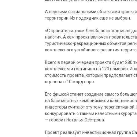
А первыми социальными объектами проекта 
территории. Их подрядчик еще не выбран.
«С правительством Ленобласти подписан до
налоги». А сам проект включен правительст
туристическо-рекреационных объектов регио
комплексного устойчивого развития террито
Всего в первой очереди проекта будет 280 т
комплексом и гостиница на 120 номеров. Инв
стоимость проекта, который предполагает ст
оценена в 10 млрд евро.
Его фишкой станет создание самого большог
на базе местных кембрийских и кальциниров
инвесторы считают эту тему перспективной.
конкурировать с такими известными курорт
— говорит Наталья Осетрова.
Проект реализует инвестиционная группа Cas