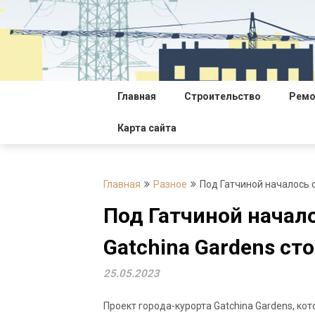
Перейти
к
содержимому
Главная
Строительство
Ремо
Карта сайта
Главная
Разное
Под Гатчиной началось 
Под Гатчиной начал
Gatchina Gardens ст
25.05.2023
Проект города-курорта Gatchina Gardens, к