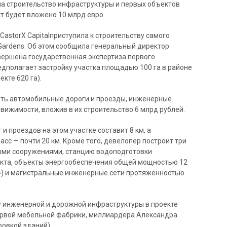
 на строительство инфраструктуры и первых объектов
кт будет вложено 10 млрд евро.
astorX Capitalприступила к строительству самого
 Gardens. Об этом сообщила генеральный директор
авершена государственная экспертиза первого
едполагает застройку участка площадью 100 га в районе
кте 620 га).
ать автомобильные дороги и проезды, инженерные
вижимости, вложив в их строительство 6 млрд рублей.
 проездов на этом участке составит 8 км, а
с — почти 20 км. Кроме того, девелопер построит три
ыми сооружениями, станцию водоподготовки
екта, объекты энергообеспечения общей мощностью 12
») и магистральные инженерные сети протяженностью
 инженерной и дорожной инфраструктуры в проекте
ервой мебельной фабрики, миллиардера Александра
овкой зданий).