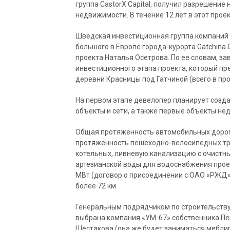
группа CastorX Capital, получил разрешение
недвижимости. В течение 12 лет в этот прое
Шведская инвестиционная группа компаний C
большого в Европе города-курорта Gatchina
проекта Наталья Осетрова. По ее словам, з
инвестиционного этапа проекта, который пр
деревни Красницы под Гатчиной (всего в прое
На первом этапе девелопер планирует созд
объекты и сети, а также первые объекты нед
Общая протяженность автомобильных дорог и
протяженность пешеходно-велосипедных трас
котельных, ливневую канализацию с очистн
артезианской воды для водоснабжения про
МВт (договор о присоединении с ОАО «РЖД
более 72 км.
Генеральным подрядчиком по строительству
выбрана компания «УМ-67» собственника П
Шестакова (она же будет заниматься меблир