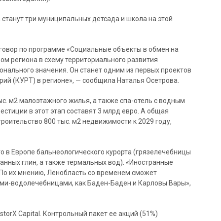
станут три муниципальных детсада и школа на этой
говор по программе «Социальные объекты в обмен на
вом региона в схему территориального развития
нального значения. Он станет одним из первых проектов
рий (КУРТ) в регионе», — сообщила Наталья Осетрова.
ыс. м2 малоэтажного жилья, а также спа-отель с водным
естиции в этот этап составят 3 млрд евро. А общая
роительство 800 тыс. м2 недвижимости к 2029 году,
о в Европе бальнеологического курорта (грязелечебницы
анных глин, а также термальных вод). «Иностранные
 По их мнению, Ленобласть со временем сможет
ами-водолечебницами, как Баден-Баден и Карловы Вары»,
torX Capital. Контрольный пакет ее акций (51%)