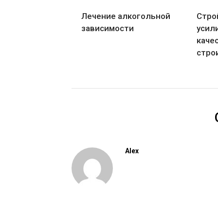
Лечение алкогольной
Стро
зависимости
усил
каче
стро
Alex