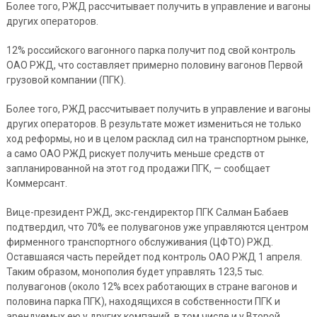
Более того, РЖД рассчитывает получить в управление и вагоны
других операторов.
12% российского вагонного парка получит под свой контроль
ОАО РЖД, что составляет примерно половину вагонов Первой
грузовой компании (ПГК).
Более того, РЖД рассчитывает получить в управление и вагоны
других операторов. В результате может измениться не только
ход реформы, но и в целом расклад сил на транспортном рынке,
а само ОАО РЖД рискует получить меньше средств от
запланированной на этот год продажи ПГК, — сообщает
Коммерсант.
Вице-президент РЖД, экс-гендиректор ПГК Салман Бабаев
подтвердил, что 70% ее полувагонов уже управляются центром
фирменного транспортного обслуживания (ЦФТО) РЖД.
Оставшаяся часть перейдет под контроль ОАО РЖД 1 апреля.
Таким образом, монополия будет управлять 123,5 тыс.
полувагонов (около 12% всех работающих в стране вагонов и
половина парка ПГК), находящихся в собственности ПГК и
арендуемых ею у других компаний, в том числе и у Второй