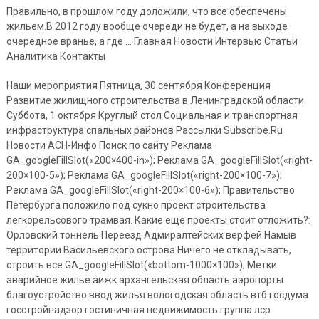
Правильно, в прошлом году доложили, что все обеспечены
жильем.В 2012 году вообще очереди не будет, а на выходе
очередное вранье, а где … Главная Новости Интервью Статьи
Аналитика Контакты
Наши мероприятия Пятница, 30 сентября Конференция
Развитие жилищного строительства в Ленинградской области
Суббота, 1 октября Круглый стол Социальная и транспортная
инфраструктура спальных районов Рассылки Subscribe.Ru
Новости АСН-Инфо Поиск по сайту Реклама
GA_googleFillSlot(«200×400-in»); Реклама GA_googleFillSlot(«right-
200×100-5»); Реклама GA_googleFillSlot(«right-200×100-7»);
Реклама GA_googleFillSlot(«right-200×100-6»); Правительство
Петербурга положило под сукно проект строительства
легкорельсового трамвая. Какие еще проекты стоит отложить?:
Орловский тоннель Переезд Адмиралтейских верфей Намыв
территории Васильевского острова Ничего не откладывать,
строить все GA_googleFillSlot(«bottom-1000×100»); Метки
аварийное жилье аижк архангельская область аэропорты
благоустройство ввод жилья вологодская область втб госдума
госстройнадзор гостиничная недвижимость группа лср