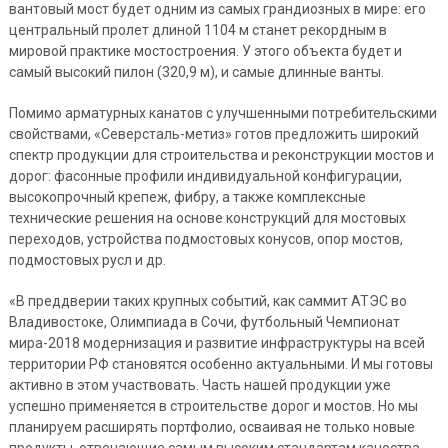
вантовый мост будет одним из самых грандиозных в мире: его
центральный пролет длиной 1104 м станет рекордным в
мировой практике мостостроения. У этого объекта будет и
самый высокий пилон (320,9 м), и самые длинные ванты.
Помимо арматурных канатов с улучшенными потребительскими
свойствами, «Северсталь-метиз» готов предложить широкий
спектр продукции для строительства и реконструкции мостов и
дорог: фасонные профили индивидуальной конфигурации,
высокопрочный крепеж, фибру, а также комплексные
технические решения на основе конструкций для мостовых
переходов, устройства подмостовых конусов, опор мостов,
подмостовых русл и др.
«В преддверии таких крупных событий, как саммит АТЭС во
Владивостоке, Олимпиада в Сочи, футбольный Чемпионат
мира-2018 модернизация и развитие инфраструктуры на всей
территории РФ становятся особенно актуальными. И мы готовы
активно в этом участвовать. Часть нашей продукции уже
успешно применяется в строительстве дорог и мостов. Но мы
планируем расширять портфолио, осваивая не только новые