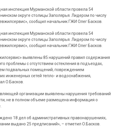
ная инспекция Мурманской области провела 54
Ленинском округе столицы Заполярья. Лидером по числу
вжилсервис», сообщил начальник ГЖИ Олег Басков.
ная инспекция Мурманской области провела 54
Ленинском округе столицы Заполярья. Лидером по числу
вжилсервис», сообщил начальник ГЖИ Олег Басков.
жилсервис» выявлены 85 нарушений правил содержания
то проблемы с отсутствием остекления в подъездах,
нием подвальных помещений, повреждением
их инженерных сетей тепло- и водоснабжения,
ал О.Басков.
равляющей организации выявлены нарушения требований
сти, не в полном объеме размещена информация о
.
ждено 18 дел об административных правонарушениях,
ании выдано 25 предписаний», – отметил О.Басков.