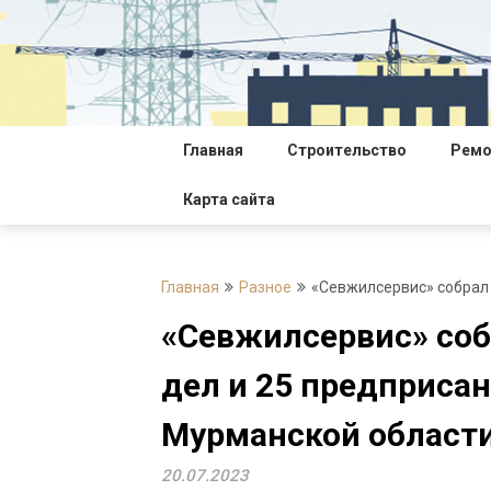
Перейти
к
содержимому
Главная
Строительство
Ремо
Карта сайта
Главная
Разное
«Севжилсервис» собрал
«Севжилсервис» со
дел и 25 предприса
Мурманской област
20.07.2023