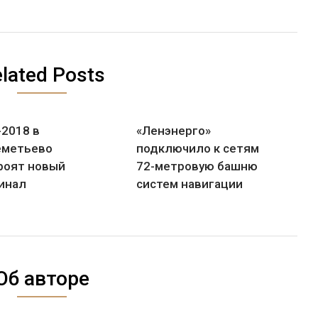
lated Posts
-2018 в
«Ленэнерго»
метьево
подключило к сетям
роят новый
72-метровую башню
инал
систем навигации
Об авторе