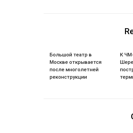
Re
Большой театр в
К ЧМ
Москве открывается
Шере
после многолетней
пост
реконструкции
терм