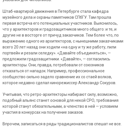
Штаб-квартирой движения в Петербурге стала кафедра
музейного дела и охраны памятников СПбГУ. Там прошла
первая встреча его потенциальных участников. Выяснилось,
что у архитекторов и градозащитников много общего: и те, и
другие не в восторге от причуд заказчиков. Тем более что, по
выражению одного из архитекторов, с нынешними заказчиками
всего 20 лет назад они ходили «на одну и ту же работу, пили
портвейн и резали селедку». «Давайте объединяться», —
предложили градозащитники. «Давайте», — согласились
архитекторы. Они, правда, потребовали от союзников
отказаться от нападок. Например, профессиональное
сообщество сильно задело сравнение их со стаей волков,
которое недавно сделал кинорежиссер Александр Сокуров.
Учитывая, что ретро-архитекторы набирают силу, возможно,
подобный альянс станет основой для некой СРО, требования
которой станут обязательными, а членство в ней — условием
участия в конкурсах на получение заказов.
Впрочем, записаться в ряды традиционалистов спешат не все.