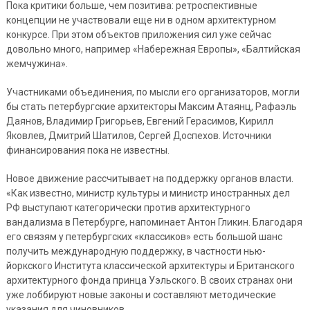
Пока критики больше, чем позитива: ретроспективные
концепции не участвовали еще ни в одном архитектурном
конкурсе. При этом объектов приложения сил уже сейчас
довольно много, например «Набережная Европы», «Балтийская
жемчужина».
Участниками объединения, по мысли его организаторов, могли
бы стать петербургские архитекторы Максим Атаянц, Рафаэль
Даянов, Владимир Григорьев, Евгений Герасимов, Кирилл
Яковлев, Дмитрий Шатилов, Сергей Доспехов. Источники
финансирования пока не известны.
Новое движение рассчитывает на поддержку органов власти.
«Как известно, министр культуры и министр иностранных дел
РФ выступают категорически против архитектурного
вандализма в Петербурге, напоминает Антон Гликин. Благодаря
его связям у петербургских «классиков» есть большой шанс
получить международную поддержку, в частности нью-
йоркского Института классической архитектуры и Британского
архитектурного фонда принца Уэльского. В своих странах они
уже лоббируют новые законы и составляют методические
указания для чиновников.