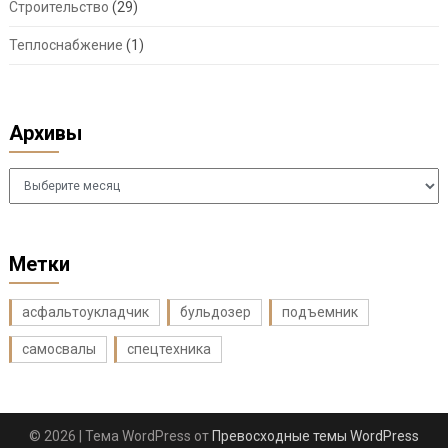
Строительство
(29)
Теплоснабжение
(1)
Архивы
Архивы
Метки
асфальтоукладчик
бульдозер
подъемник
самосвалы
спецтехника
© 2026
| Тема WordPress от
Превосходные темы WordPress