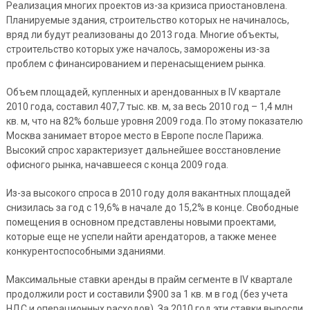
Реализация многих проектов из-за кризиса приостановлена.
Планируемые здания, строительство которых не начиналось,
вряд ли будут реализованы до 2013 года. Многие объекты,
строительство которых уже началось, заморожены из-за
проблем с финансированием и перенасыщением рынка.
Объем площадей, купленных и арендованных в IV квартале
2010 года, составил 407,7 тыс. кв. м, за весь 2010 год – 1,4 млн
кв. м, что на 82% больше уровня 2009 года. По этому показателю
Москва занимает второе место в Европе после Парижа.
Высокий спрос характеризует дальнейшее восстановление
офисного рынка, начавшееся с конца 2009 года.
Из-за высокого спроса в 2010 году доля вакантных площадей
снизилась за год с 19,6% в начале до 15,2% в конце. Свободные
помещения в основном представлены новыми проектами,
которые еще не успели найти арендаторов, а также менее
конкурентоспособными зданиями.
Максимальные ставки аренды в прайм сегменте в IV квартале
продолжили рост и составили $900 за 1 кв. м в год (без учета
НДС и операционных расходов). За 2010 год эти ставки выросли