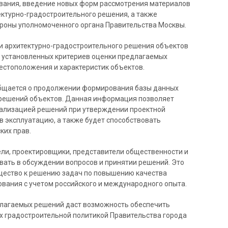
вания, введение новых форм рассмотрения материалов
ктурно-градостроительного решения, а также
роны уполномоченного органа Правительства Москвы.
ии архитектурно-градостроительного решения объектов
м установленных критериев оценки предлагаемых
естоположения и характеристик объектов.
бщается о продолжении формирования базы данных
 решений объектов. Данная информация позволяет
еализацией решений при утверждении проектной
в эксплуатацию, а также будет способствовать
ких прав.
ели, проектировщики, представители общественности и
вать в обсуждении вопросов и принятии решений. Это
щество к решению задач по повышению качества
вания с учетом российского и международного опыта.
длагаемых решений даст возможность обеспечить
х градостроительной политикой Правительства города