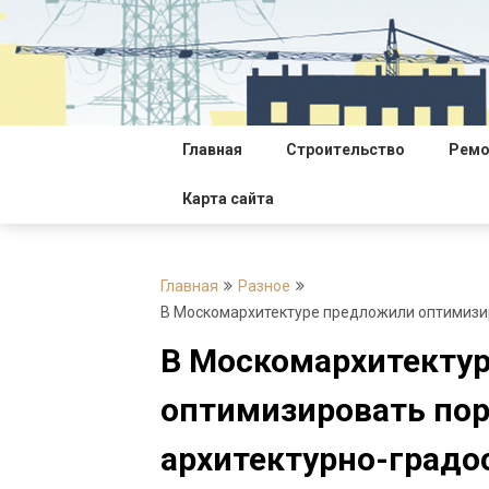
Перейти
к
содержимому
Главная
Строительство
Ремо
Карта сайта
Главная
Разное
В Москомархитектуре предложили оптимизи
В Москомархитекту
оптимизировать по
архитектурно-град