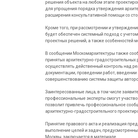
решения объекта на любом этапе проектиро
для упрощения порядка утверждения архите
расширения консультативной помощи со сто
Кроме того, при рассмотрении и утвержден
будет обеспечен системный подход с учето
проектных решений, а также особенностей м
В сообщении Москомархитектуры также соо
принятых архитектурно-градостроительных
осуществлять действенный контроль над р
документации, проведении работ, введении 
совершенствованию системы защиты авторс
Заинтересованные лица, в том числе заявит
профессиональные эксперты смогут участво
позволит привлечь профессиональное сооб
архитектурно-градостроительного проектиро
Принятие правового акта и реализация пре
выполнение целей и задач, предусмотренны
Москвы, заключается в материале.