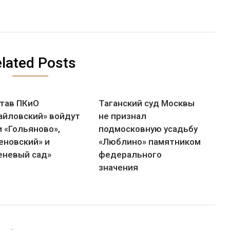
lated Posts
став ПКиО
Таганский суд Москвы
айловский» войдут
не признал
и «Гольяново»,
подмосковную усадьбу
еновский» и
«Люблино» памятником
еневый сад»
федерального
значения