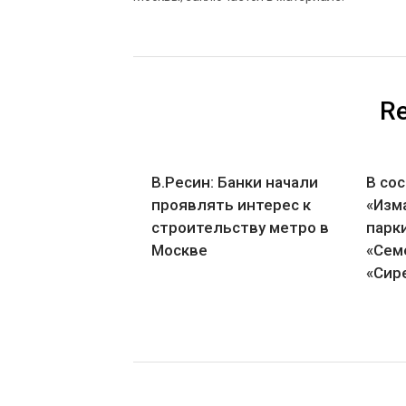
Re
В.Ресин: Банки начали
В со
проявлять интерес к
«Изм
строительству метро в
парк
Москве
«Сем
«Сир