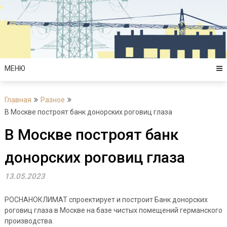
Перейти
к
содержимому
МЕНЮ
Главная
Разное
В Москве построят банк донорских роговиц глаза
В Москве построят банк
донорских роговиц глаза
13.05.2023
РОСНАНОКЛИМАТ спроектирует и построит Банк донорских
роговиц глаза в Москве на базе чистых помещений германского
производства.