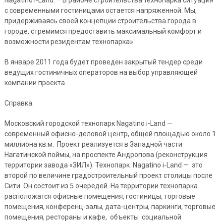
Nagatino i-Land. – В районе строительства технопарка ситуация
с современными гостиницами остается напряженной. Мы,
придерживаясь своей концепции строительства города в
городе, стремимся предоставить максимальный комфорт и
возможности резидентам технопарка».
В январе 2011 года будет проведен закрытый тендер среди
ведущих гостиничных операторов на выбор управляющей
компании проекта.
Справка:
Московский городской технопарк Nagatino i-Land —
современный офисно-деловой центр, общей площадью около 1
миллиона кв.м. Проект реализуется в Западной части
Нагатинской поймы, на проспекте Андропова (реконструкция
территории завода «ЗИЛ»). Технопарк Nagatino i-Land — это
второй по величине градостроительный проект столицы после
Сити. Он состоит из 5 очередей. На территории технопарка
расположатся офисные помещения, гостиницы, торговые
помещения, конференц-залы, дата-центры, паркинги, торговые
помещения, рестораны и кафе, объекты социальной