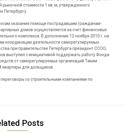
й рыночной стоимости 1 кв. м, утвержденного
о Петербургу.
просам оказания помощи пострадавшим гражданам-
вартирных домов осуществляется за счет финансовых
ельного комплекса. В дополнение 12 ноября 2010 г. на
сам координации деятельности саморегулируемых
ьства при правительстве Петербурга президент ССОО,
ов выступил с инициативой поддержать работу Фонда
средств от саморегулируемых организаций Таким
 4 квартиры для дольщиков.
 переговоры со строительными компаниями по
.
lated Posts