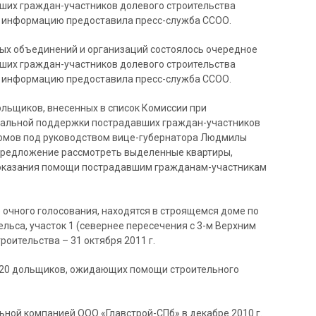
вших граждан-участников долевого строительства
ю информацию предоставила пресс-служба ССОО.
ых объединений и организаций состоялось очередное
вших граждан-участников долевого строительства
ю информацию предоставила пресс-служба ССОО.
льщиков, внесенных в список Комиссии при
циальной поддержки пострадавших граждан-участников
домов под руководством вице-губернатора Людмилы
 предложение рассмотреть выделенные квартиры,
м оказания помощи пострадавшим гражданам-участникам
очного голосования, находятся в строящемся доме по
ельса, участок 1 (севернее пересечения с 3-м Верхним
троительства – 31 октября 2011 г.
я 20 дольщиков, ожидающих помощи строительного
ной компанией ООО «Главстрой-СПб» в декабре 2010 г.