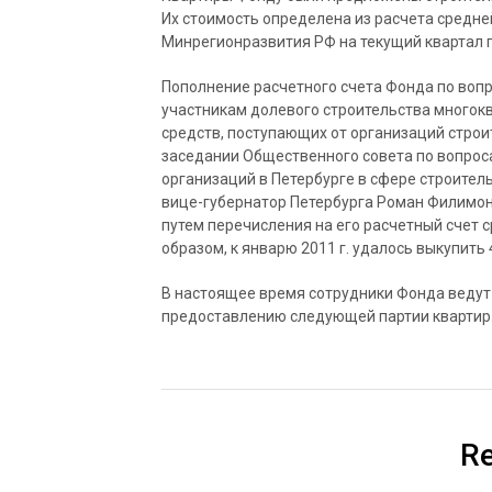
Их стоимость определена из расчета средне
Минрегионразвития РФ на текущий квартал п
Пополнение расчетного счета Фонда по во
участникам долевого строительства многок
средств, поступающих от организаций строит
заседании Общественного совета по вопро
организаций в Петербурге в сфере строител
вице-губернатор Петербурга Роман Филимон
путем перечисления на его расчетный счет 
образом, к январю 2011 г. удалось выкупить
В настоящее время сотрудники Фонда ведут
предоставлению следующей партии квартир
Re