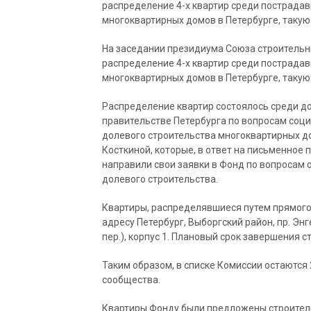
распределение 4-х квартир среди пострада
многоквартирных домов в Петербурге, таку
На заседании президиума Союза строительн
распределение 4-х квартир среди пострада
многоквартирных домов в Петербурге, таку
Распределение квартир состоялось среди до
правительстве Петербурга по вопросам со
долевого строительства многоквартирных 
Косткиной, которые, в ответ на письменное
направили свои заявки в Фонд по вопроса
долевого строительства.
Квартиры, распределявшиеся путем прямого 
адресу Петербург, Выборгский район, пр. Энг
пер.), корпус 1. Плановый срок завершения с
Таким образом, в списке Комиссии остаютс
сообщества.
Квартиры Фонду были предложены строитель