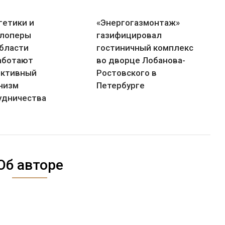
гетики и
«Энергогазмонтаж»
лоперы
газифицировал
бласти
гостиничный комплекс
аботают
во дворце Лобанова-
ктивный
Ростовского в
низм
Петербурге
удничества
Об авторе