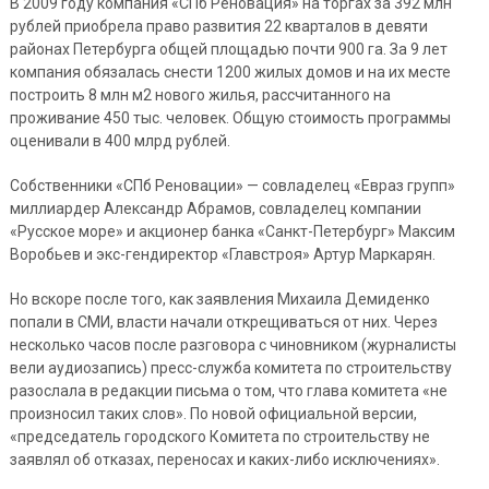
В 2009 году компания «СПб Реновация» на торгах за 392 млн
рублей приобрела право развития 22 кварталов в девяти
районах Петербурга общей площадью почти 900 га. За 9 лет
компания обязалась снести 1200 жилых домов и на их месте
построить 8 млн м2 нового жилья, рассчитанного на
проживание 450 тыс. человек. Общую стоимость программы
оценивали в 400 млрд рублей.
Собственники «СПб Реновации» — совладелец «Евраз групп»
миллиардер Александр Абрамов, совладелец компании
«Русское море» и акционер банка «Санкт-Петербург» Максим
Воробьев и экс-гендиректор «Главстроя» Артур Маркарян.
Но вскоре после того, как заявления Михаила Демиденко
попали в СМИ, власти начали открещиваться от них. Через
несколько часов после разговора с чиновником (журналисты
вели аудиозапись) пресс-служба комитета по строительству
разослала в редакции письма о том, что глава комитета «не
произносил таких слов». По новой официальной версии,
«председатель городского Комитета по строительству не
заявлял об отказах, переносах и каких-либо исключениях».