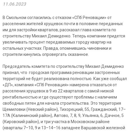
11.06.2023
В Смольном согласились с отказом «СПб Реновации» от
расселения жителей хрущевок почти в половине переданных
им для застройки кварталов, рассказал глава комитета по
строительству Михаил Демиденко. Теперь компании придется
увеличивать процент передаваемых городу квартир на
остальных участках. Правда, опомнившись чиновники и
строители кинулись опровергать сказанное.
Председатель комитета по строительству Михаил Демиденко
признал, что городская программа реновации застроенных
территорий не будет реализована полностью. Как уже сообщал
«ДП», компания «СПб Реновация» намерена отказаться от
расселения хрущевок в 9 из 22 кварталов с самой низкой
рентабельностью и где существуют проблемы с наличием
свободных пятен для начала строительства. Это территория
Щемиловки (Невский район), Тихорецкий, 55, Гражданский, 17–
17А (Калининский район), Автово, 7, 8, 9, Ульянка, 6, Дачное, 5
(Кировский район), и три участка в Московском районе
(кварталы 7–10, 9 и 13–14–16 западнее Варшавской железной