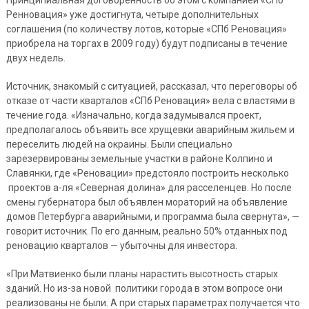
Принципиальная договоренность об этом с компанией «СПб
Ренновация» уже достигнута, четыре дополнительных
соглашения (по количеству лотов, которые «СПб Реновация»
приобрела на торгах в 2009 году) будут подписаны в течение
двух недель.
Источник, знакомый с ситуацией, рассказал, что переговоры об
отказе от части кварталов «СПб Реновация» вела с властями в
течение года. «Изначально, когда задумывался проект,
предполагалось объявить все хрущевки аварийным жильем и
переселить людей на окраины. Были специально
зарезервированы земельные участки в районе Колпино и
Славянки, где «Реновации» предстояло построить несколько
проектов а-ля «Северная долина» для расселенцев. Но после
смены губернатора был объявлен мораторий на объявление
домов Петербурга аварийными, и программа была свернута», —
говорит источник. По его данным, реально 50% отданных под
реновацию кварталов — убыточны для инвестора.
«При Матвиенко были планы нарастить высотность старых
зданий. Но из-за новой политики города в этом вопросе они
реализованы не были. А при старых параметрах получается что