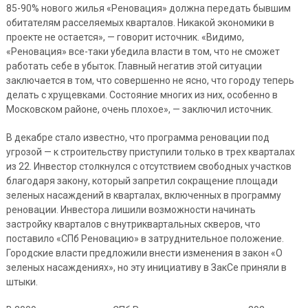
85-90% нового жилья «Реновация» должна передать бывшим
обитателям расселяемых кварталов. Никакой экономики в
проекте не остается», — говорит источник. «Видимо,
«Реновация» все-таки убедила власти в том, что не сможет
работать себе в убыток. Главный негатив этой ситуации
заключается в том, что совершенно не ясно, что городу теперь
делать с хрущевками. Состояние многих из них, особенно в
Московском районе, очень плохое», — заключил источник.
В декабре стало известно, что программа реновации под
угрозой — к строительству приступили только в трех кварталах
из 22. Инвестор столкнулся с отсутствием свободных участков
благодаря закону, который запретил сокращение площади
зеленых насаждений в кварталах, включенных в программу
реновации. Инвестора лишили возможности начинать
застройку кварталов с внутриквартальных скверов, что
поставило «СПб Реновацию» в затруднительное положение.
Городские власти предложили внести изменения в закон «О
зеленых насаждениях», но эту инициативу в ЗакСе приняли в
штыки.