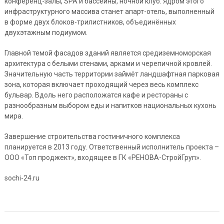
конференц-залы, SPA и бассейны, ночной клуб. Ядром этого
инфраструктурного массива станет апарт-отель, выполненный
в форме двух блоков-трилистников, объединённых
двухэтажным подиумом.
Главной темой фасадов зданий является средиземноморская
архитектура с белыми стенами, арками и черепичной кровлей.
Значительную часть территории займёт ландшафтная парковая
зона, которая включает проходящий через весь комплекс
бульвар. Вдоль него расположатся кафе и рестораны с
разнообразным выбором еды и напитков национальных кухонь
мира.
Завершение строительства гостиничного комплекса
планируется в 2013 году. Ответственный исполнитель проекта –
ООО «Топ проджект», входящее в ГК «РЕНОВА-СтройГруп».
sochi-24.ru