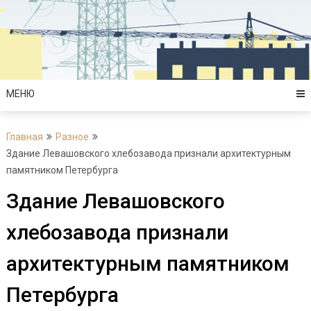
Перейти
к
содержимому
МЕНЮ
Главная
Разное
Здание Левашовского хлебозавода признали архитектурным
памятником Петербурга
Здание Левашовского
хлебозавода признали
архитектурным памятником
Петербурга