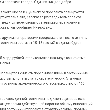
и властями города. Один из них дал добро.
вского шоссе и Дунайского проспекта планируется
рт-отелей Salut, рассказал руководитель проекта
я ведутся переговоры с сетевыми операторами и
 сказал он, сообщает Интерфакс.
 с другими операторами продолжаются, всего их пять-
остиницы составит 10-12 тыс. м2, в здании будет
5 млрд рублей, строительство планируется начать в
 Ногай.
и планируют снизить порог инвестиций в гостиничные
 смогли получать статус стратегических. Эта мера
 гостиниц экономического класса емкостью от 100
 трехзвездочной гостиницы под ключ оценивается в
астоящее время действующий порог по объему инвестиций
ния гостиничных проектов стратегическими, поэтому