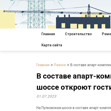
Перейти
к
содержимому
Главная
Строительство
Ремо
Карта сайта
Главная
Разное
В составе апарт-компле
В составе апарт-ком
шоссе откроют гост
01.07.2023
На Пулковском шоссе в составе апарт-компле