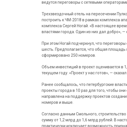
ведутся переговоры с сетевыми операторами 
Трехзвездочный отель на пересечении Пулко
построить к ЧМ-2018 в рамках комплекса апа
комплекса Сергей Ногай. «В настоящее врем
властями города. Один из них дал добро», —
При этом Ногай подчеркнул, что переговоры
шесть. Предполагается, что общая площадь г
сформировано 250 номеров.
Объем инвестиций в проект оценивается в 1,
текущем году. «Проект у нас готов», — сказал
Ранее сообщалось, что петербургские власт
проекты города в 10 раз для того, чтобы они
направлена на поддержку проектов создания
номеров и выше.
Согласно данным Смольного, строительство
сумму от 1,2 млрд до 1,6 млрд рублей. В н
практически исключает возможность призна