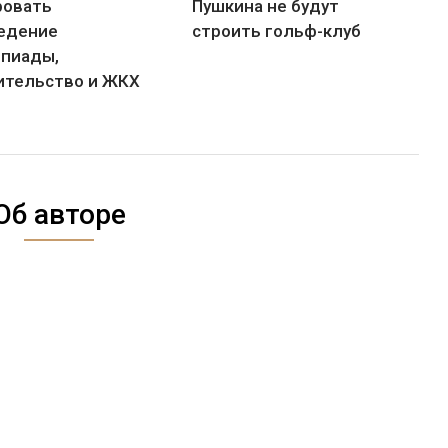
ровать
Пушкина не будут
едение
строить гольф-клуб
пиады,
ительство и ЖКХ
Об авторе