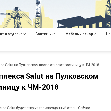
нт и отделка
Сантехника
Мебель и декор
Не
кса Salut на Пулковском шоссе откроют гостиницу к ЧМ-2018
плекса Salut на Пулковском
иницу к ЧМ-2018
кса Salut будет открыт трехзвездочный отель. Сейчас